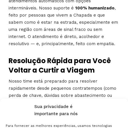
atendimentos automáticos com opções
intermináveis. Nosso suporte é
100% humanizado
,
feito por pessoas que vivem a Chapada e que
sabem como é estar na estrada, especialmente em
uma região com áreas de sinal fraco ou sem
internet. O atendimento é direto, acolhedor e
resolutivo — e, principalmente, feito com empatia.
Resolução Rápida para Você
Voltar a Curtir a Viagem
Nosso time está preparado para resolver
rapidamente desde pequenos contratempos (como
perda de chave, dúvidas sobre abastecimento ou
dificuldades em alguma estrada) até situações mais
Sua privacidade é
delicadas, como pane ou troca de veículo, se
importante para nós
necessário. E tudo isso com base na logística local,
sem depender de grandes centros ou processos
Para fornecer as melhores experiências, usamos tecnologias