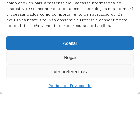
lentos.
como cookies para armazenar e/ou acessar informações do
dispositivo. O consentimento para essas tecnologias nos permitirá
processar dados como comportamento de navegação ou IDs
exclusivos neste site. Não consentir ou retirar o consentimento
A gente entende que o seu tempo aqui é valioso, e
pode afetar negativamente certos recursos e funções.
que cada hora na Chapada é uma oportunidade de
viver algo único. Por isso, nosso compromisso vai
Aceitar
além do aluguel de um carro — é com a sua
tranquilidade na estrada
.
Negar
Viajar com Segurança
Ver preferências
Começa com Quem Está ao
Política de Privacidade
Seu Lado
Escolher alugar um carro com atendimento local,
ágil e humano é mais do que conveniência. É ter a
certeza de que, mesmo diante de imprevistos, você
não estará sozinho. Ter alguém com quem contar —
que responde, entende e resolve — faz toda a